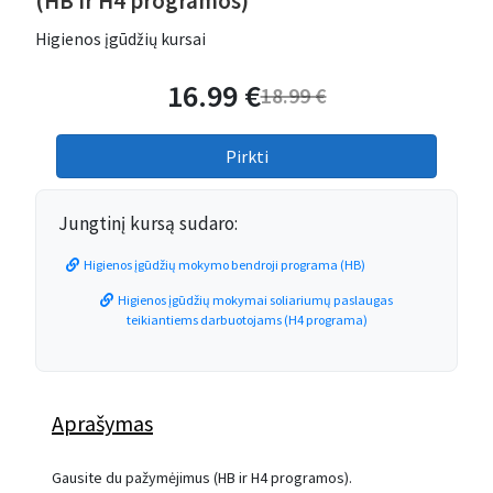
(HB ir H4 programos)
Higienos įgūdžių kursai
16.99 €
18.99 €
Jungtinį kursą sudaro:
Higienos įgūdžių mokymo bendroji programa (HB)
Higienos įgūdžių mokymai soliariumų paslaugas
teikiantiems darbuotojams (H4 programa)
Aprašymas
Gausite du pažymėjimus (HB ir H4 programos).