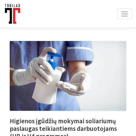
Higienos įgūdžių mokymai soliariumų
paslaugas teikiantiems darbuotojams