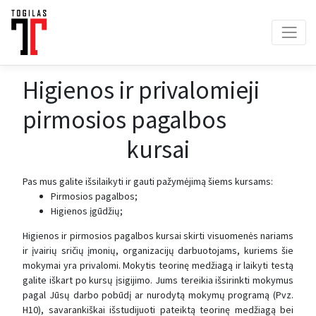
Higienos ir privalomieji
pirmosios pagalbos
kursai
Pas mus galite išsilaikyti ir gauti pažymėjimą šiems kursams:
Pirmosios pagalbos;
Higienos įgūdžių;
Higienos ir pirmosios pagalbos kursai skirti visuomenės nariams
ir įvairių sričių įmonių, organizacijų darbuotojams, kuriems šie
mokymai yra privalomi. Mokytis teorinę medžiagą ir laikyti testą
galite iškart po kursų įsigijimo. Jums tereikia išsirinkti mokymus
pagal Jūsų darbo pobūdį ar nurodytą mokymų programą (Pvz.
H10), savarankiškai išstudijuoti pateiktą teorinę medžiagą bei