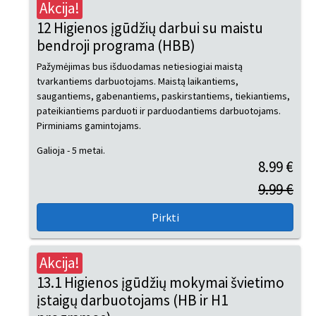
Akcija!
12 Higienos įgūdžių darbui su maistu
bendroji programa (HBB)
Pažymėjimas bus išduodamas netiesiogiai maistą
tvarkantiems darbuotojams. Maistą laikantiems,
saugantiems, gabenantiems, paskirstantiems, tiekiantiems,
pateikiantiems parduoti ir parduodantiems darbuotojams.
Pirminiams gamintojams.
Galioja - 5 metai.
8.99 €
9.99 €
Akcija!
13.1 Higienos įgūdžių mokymai švietimo
įstaigų darbuotojams (HB ir H1