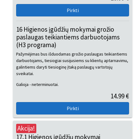
16 Higienos įgūdžių mokymai grožio
paslaugas teikiantiems darbuotojams
(H3 programa)
Pažymėjimas bus išduodamas grožio paslaugas teikiantiems
darbuotojams, tiesiogiai susijusiems su klientų aptarnavimu,
galintiems daryti tiesioginę įtaką paslaugų vartotojų
sveikatai.
Galioja - neterminuotai.
14.99 €
Akcija!
17.1 Higienos įgūdžių mokymai