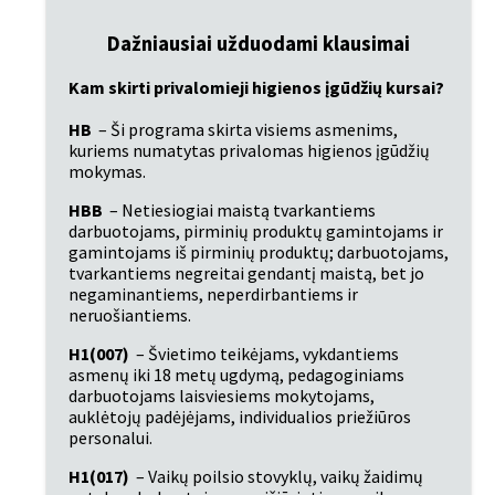
Dažniausiai užduodami klausimai
Kam skirti privalomieji higienos įgūdžių kursai?
HB
 – Ši programa skirta visiems asmenims, 
kuriems numatytas privalomas higienos įgūdžių 
mokymas.
HBB
 – Netiesiogiai maistą tvarkantiems 
darbuotojams, pirminių produktų gamintojams ir 
gamintojams iš pirminių produktų; darbuotojams, 
tvarkantiems negreitai gendantį maistą, bet jo 
negaminantiems, neperdirbantiems ir 
neruošiantiems.
H1(007)
 – Švietimo teikėjams, vykdantiems 
asmenų iki 18 metų ugdymą, pedagoginiams 
darbuotojams laisviesiems mokytojams, 
auklėtojų padėjėjams, individualios priežiūros 
personalui.
H1(017)
 – Vaikų poilsio stovyklų, vaikų žaidimų 