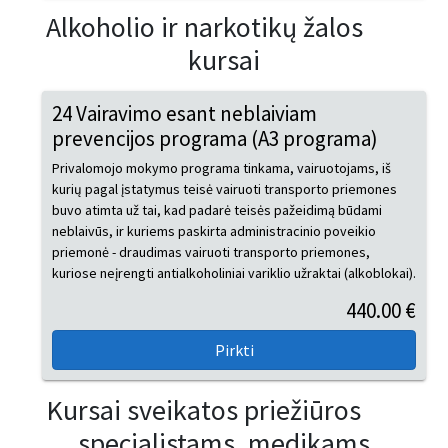
Alkoholio ir narkotikų žalos
kursai
24 Vairavimo esant neblaiviam
prevencijos programa (A3 programa)
Privalomojo mokymo programa tinkama, vairuotojams, iš
kurių pagal įstatymus teisė vairuoti transporto priemones
buvo atimta už tai, kad padarė teisės pažeidimą būdami
neblaivūs, ir kuriems paskirta administracinio poveikio
priemonė - draudimas vairuoti transporto priemones,
kuriose neįrengti antialkoholiniai variklio užraktai (alkoblokai).
440.00 €
Kursai sveikatos priežiūros
specialistams, medikams