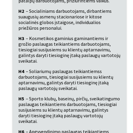
patalpų darbuotojams, prižiūrintiems vaikus.
H2
 – Socialiniams darbuotojams, dirbantiems 
suaugusių asmenų stacionariose ir kitose 
socialinės globos įstaigose, individualios 
priežiūros personalui.
H3
 – Kosmetikos gaminius gaminantiems ir 
grožio paslaugas teikiantiems darbuotojams, 
tiesiogiai susijusiems su klientų aptarnavimu, 
galintys daryti tiesioginę įtaką paslaugų vartotojų 
sveikatai.
H4
 – Soliariumų paslaugas teikiantiemss 
darbuotojams, tiesiogiai susijusiems su klientų 
aptarnavimu, galintys daryti tiesioginę įtaką 
paslaugų vartotojų sveikatai.
H5
 – Sporto klubų, baseinų, pirčių, sveikatingumo 
paslaugas teikiantiems darbuotojams, tiesiogiai 
susijusiems su klientų aptarnavimu, galintys 
daryti tiesioginę įtaką paslaugų vartotojų 
sveikatai.
H6
 – Apgyvendinimo paslaugas teikiantiems 