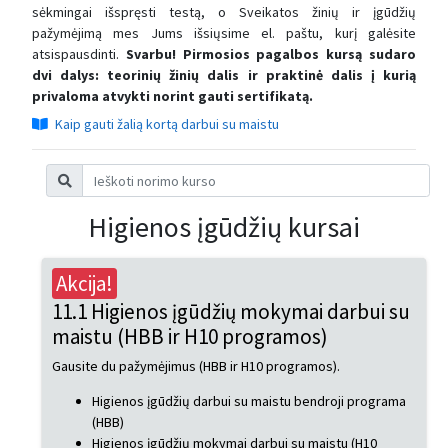
sėkmingai išspręsti testą, o Sveikatos žinių ir įgūdžių
pažymėjimą mes Jums išsiųsime el. paštu, kurį galėsite
atsispausdinti.
Svarbu! Pirmosios pagalbos kursą sudaro
dvi dalys: teorinių žinių dalis ir praktinė dalis į kurią
privaloma atvykti norint gauti sertifikatą.
Kaip gauti žalią kortą darbui su maistu
Higienos įgūdžių kursai
Akcija!
11.1 Higienos įgūdžių mokymai darbui su
maistu (HBB ir H10 programos)
Gausite du pažymėjimus (HBB ir H10 programos).
Higienos įgūdžių darbui su maistu bendroji programa
(HBB)
Higienos įgūdžių mokymai darbui su maistu (H10