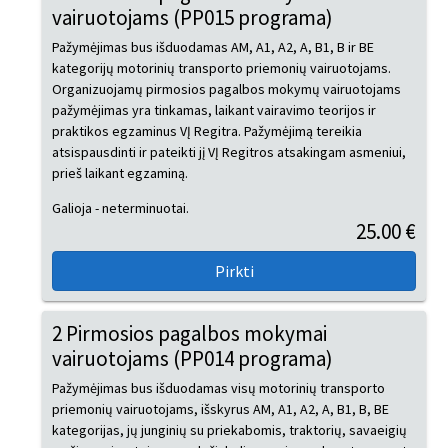
vairuotojams (PP015 programa)
Pažymėjimas bus išduodamas AM, A1, A2, A, B1, B ir BE
kategorijų motorinių transporto priemonių vairuotojams.
Organizuojamų pirmosios pagalbos mokymų vairuotojams
pažymėjimas yra tinkamas, laikant vairavimo teorijos ir
praktikos egzaminus VĮ Regitra. Pažymėjimą tereikia
atsispausdinti ir pateikti jį VĮ Regitros atsakingam asmeniui,
prieš laikant egzaminą.
Galioja - neterminuotai.
25.00 €
2 Pirmosios pagalbos mokymai
vairuotojams (PP014 programa)
Pažymėjimas bus išduodamas visų motorinių transporto
priemonių vairuotojams, išskyrus AM, A1, A2, A, B1, B, BE
kategorijas, jų junginių su priekabomis, traktorių, savaeigių