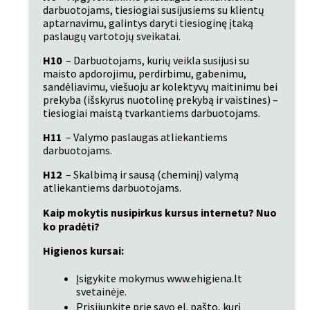
darbuotojams, tiesiogiai susijusiems su klientų 
aptarnavimu, galintys daryti tiesioginę įtaką 
paslaugų vartotojų sveikatai.
H10
 – Darbuotojams, kurių veikla susijusi su 
maisto apdorojimu, perdirbimu, gabenimu, 
sandėliavimu, viešuoju ar kolektyvų maitinimu bei 
prekyba (išskyrus nuotolinę prekybą ir vaistines) – 
tiesiogiai maistą tvarkantiems darbuotojams.
H11
 – Valymo paslaugas atliekantiems 
darbuotojams.
H12
 – Skalbimą ir sausą (cheminį) valymą 
atliekantiems darbuotojams.
Kaip mokytis nusipirkus kursus internetu? Nuo 
ko pradėti?
Higienos kursai:
Įsigykite mokymus www.ehigiena.lt 
svetainėje.
Prisijunkite prie savo el. pašto, kurį 