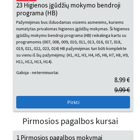
23 Higienos įgūdžių mokymo bendroji
programa (HB)
Pažymėjimas bus išduodamas visiems asmenims, kuriems
numatytas privalomas higienos įgūdžių mokymas. Ši higienos
įgūdžių mokymo bendroji programa (HB) reikalinga kartu su
programomis (007, 008, 009, 010, 011, 013, 016, 017, 018,
019, 021, 022, 023, 024) HB pažymėjimas turi būti komplekte
su vienu iš šių pažymėjimų: (H1, H2, H3, H4, H5, H6, H7, H8, H9,
H11, H12, H13, H14).
Galioja - neterminuotai.
8.99 €
9.99 €
Pirmosios pagalbos kursai
1 Pirmosios pagalbos mokymai