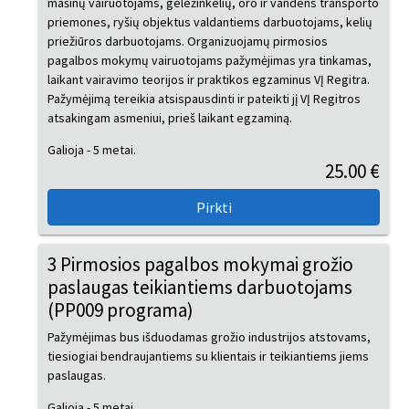
mašinų vairuotojams, geležinkelių, oro ir vandens transporto
priemones, ryšių objektus valdantiems darbuotojams, kelių
priežiūros darbuotojams. Organizuojamų pirmosios
pagalbos mokymų vairuotojams pažymėjimas yra tinkamas,
laikant vairavimo teorijos ir praktikos egzaminus VĮ Regitra.
Pažymėjimą tereikia atsispausdinti ir pateikti jį VĮ Regitros
atsakingam asmeniui, prieš laikant egzaminą.
Galioja - 5 metai.
25.00 €
3 Pirmosios pagalbos mokymai grožio
paslaugas teikiantiems darbuotojams
(PP009 programa)
Pažymėjimas bus išduodamas grožio industrijos atstovams,
tiesiogiai bendraujantiems su klientais ir teikiantiems jiems
paslaugas.
Galioja - 5 metai.