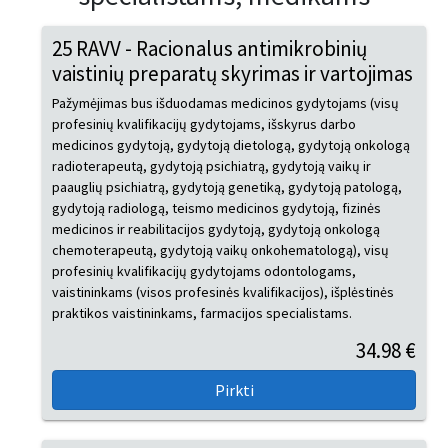
25 RAVV - Racionalus antimikrobinių
vaistinių preparatų skyrimas ir vartojimas
Pažymėjimas bus išduodamas medicinos gydytojams (visų
profesinių kvalifikacijų gydytojams, išskyrus darbo
medicinos gydytoją, gydytoją dietologą, gydytoją onkologą
radioterapeutą, gydytoją psichiatrą, gydytoją vaikų ir
paauglių psichiatrą, gydytoją genetiką, gydytoją patologą,
gydytoją radiologą, teismo medicinos gydytoją, fizinės
medicinos ir reabilitacijos gydytoją, gydytoją onkologą
chemoterapeutą, gydytoją vaikų onkohematologą), visų
profesinių kvalifikacijų gydytojams odontologams,
vaistininkams (visos profesinės kvalifikacijos), išplėstinės
praktikos vaistininkams, farmacijos specialistams.
34.98 €