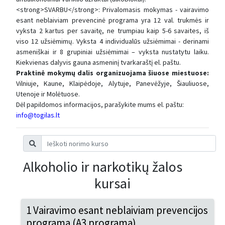
<strong>SVARBU</strong>: Privalomasis mokymas - vairavimo
esant neblaiviam prevencinė programa yra 12 val. trukmės ir
vyksta 2 kartus per savaitę, ne trumpiau kaip 5-6 savaites, iš
viso 12 užsiėmimų. Vyksta 4 individualūs užsiėmimai - derinami
asmeniškai ir 8 grupiniai užsiėmimai – vyksta nustatytu laiku.
Kiekvienas dalyvis gauna asmeninį tvarkaraštį el. paštu.
Praktinė mokymų dalis organizuojama šiuose miestuose:
Vilniuje, Kaune, Klaipėdoje, Alytuje, Panevėžyje, Šiauliuose,
Utenoje ir Molėtuose.
Dėl papildomos informacijos, parašykite mums el. paštu:
info@togilas.lt
Alkoholio ir narkotikų žalos
kursai
1 Vairavimo esant neblaiviam prevencijos
programa (A3 programa)