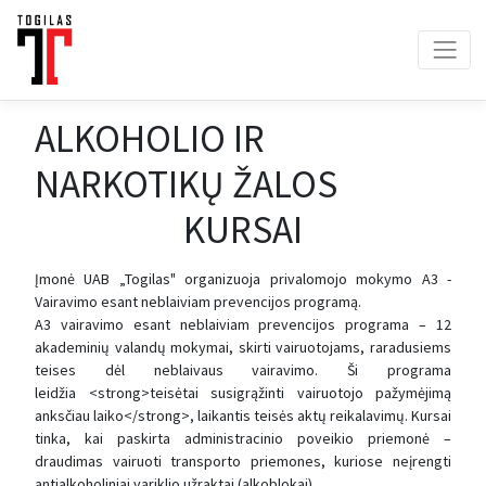
ALKOHOLIO IR
NARKOTIKŲ ŽALOS
KURSAI
Įmonė UAB „Togilas" organizuoja privalomojo mokymo A3 -
Vairavimo esant neblaiviam prevencijos programą.
A3 vairavimo esant neblaiviam prevencijos programa – 12
akademinių valandų mokymai, skirti vairuotojams, raradusiems
teises dėl neblaivaus vairavimo. Ši programa
leidžia <strong>teisėtai susigrąžinti vairuotojo pažymėjimą
anksčiau laiko</strong>, laikantis teisės aktų reikalavimų. Kursai
tinka, kai paskirta administracinio poveikio priemonė –
draudimas vairuoti transporto priemones, kuriose neįrengti
antialkoholiniai variklio užraktai (alkoblokai).