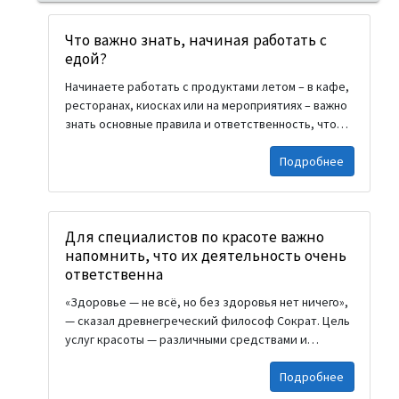
Что важно знать, начиная работать с
едой?
Начинаете работать с продуктами летом – в кафе,
ресторанах, киосках или на мероприятиях – важно
знать основные правила и ответственность, чтобы
работа была безопасной, гигиеничной и
Подробнее
профессиональной. Вот основные аспекты,
которые необходимо знать: 1. Сертификат по
обращению с пищей (курсы гигиены) Перед
началом работы обязательно иметь сертификат о
Для специалистов по красоте важно
проверке знаний и навыков по здоровью – часто
напомнить, что их деятельность очень
это онлайн-курсы по гигиене. При начале работы с
ответственна
продуктами вы обязаны иметь сертификат по
навыкам гигиены с программой HBB+H10. Этот курс
«Здоровье — не всё, но без здоровья нет ничего»,
гигиены можно приобрести на сайте
— сказал древнегреческий философ Сократ. Цель
www.ehigiena.lt Также может потребоваться
услуг красоты — различными средствами и
справка о медицинском осмотре от врача. 2.
способами поддерживать или улучшать внешний
Личная гигиена Мыть руки перед началом работы,
Подробнее
вид волос, лица, тела, ногтей человека, защищать
после туалета, после чихания или...
их состояние, подчеркивать черты. К услугам