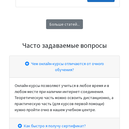
будьте все здоровы ❤️...
делятся на три типа: A, B и C. Наибольшую
опасность для общественного здоровья
представляют типы A и B, так как они являются
основными возбудителями эпидемий. Вирус
Больше статей...
гриппа типа A характеризуется широким спектром
хозяев: он может заражать не только людей, но и
животных, таких как свиньи, лошади, морские
Часто задаваемые вопросы
млекопитающие и птицы – как дикие, так и
домашние. Такая широкая циркуляция вируса
позволяет ему легко обмениваться генетическим
Чем онлайн-курсы отличаются от очного
материалом, поэтому вирус гриппа типа A...
обучения?
Онлайн-курсы позволяют учиться в любое время и в
любом месте при наличии интернет-соединения.
Теоретическую часть можно освоить дистанционно, а
практическую часть (для курсов первой помощи)
нужно пройти очно в нашем учебном центре.
Как быстро я получу сертификат?