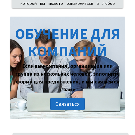
которой вы можете ознакомиться в любое
удобное для вас время. После ознакомления с
теоретической частью курса проводится тест
на проверку знаний. При успешной сдаче теста
ОБУЧЕНИЕ ДЛЯ
выдается электронный вариант сертификата.
КОМПАНИЙ
Если вы компания, организация или
группа из нескольких человек, заполните
форму для предложения, и мы свяжемся
с вами
Связаться