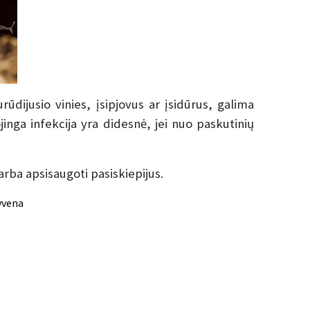
ūdijusio vinies, įsipjovus ar įsidūrus, galima
ojinga infekcija yra didesnė, jei nuo paskutinių
arba apsisaugoti pasiskiepijus.
yvena