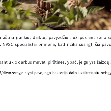
štriu įrankiu, daiktu, pavyzdžiui, užlipus ant seno sur
e. NVSC specialistai primena, kad rizika susirgti šia pav
bant ūkio darbus mūvėti pirštines, ypač, jeigu yra žaizdų 
8/dirvozemyje-slypi-pavojinga-bakterija-dalis-uzsikretusiu-neisg