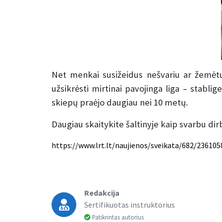
Net menkai susižeidus nešvariu ar žemėtu a
užsikrėsti mirtinai pavojinga liga – stablig
skiepų praėjo daugiau nei 10 metų.
Daugiau skaitykite šaltinyje kaip svarbu dir
https://www.lrt.lt/naujienos/sveikata/682/236105
Redakcija
Sertifikuotas instruktorius
Patikrintas autorius