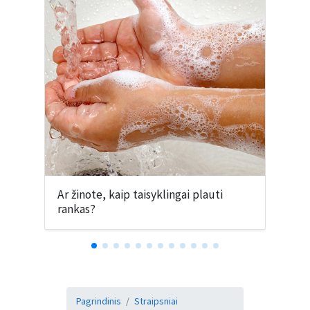
Ar žinote, kaip taisyklingai plauti
H
rankas?
Pagrindinis
Straipsniai