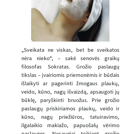
„Sveikata ne viskas, bet be sveikatos
nėra nieko“, – sakė senovės graikų
filosofas Sokratas. Grožio paslaugų
tikslas – įvairiomis priemonėmis ir būdais
išlaikyti ar pagerinti žmogaus plaukų,
veido, kūno, nagų išvaizdą, apsaugoti jų
būklę, paryškinti bruožus. Prie grožio
paslaugų priskiriamos plaukų, veido ir
kūno, nagų priežiūros, tatuiravimo,
ilgalaikio makiažo, papuošalų vėrimo
paslaugos. Nesaugiai teikiant grožio