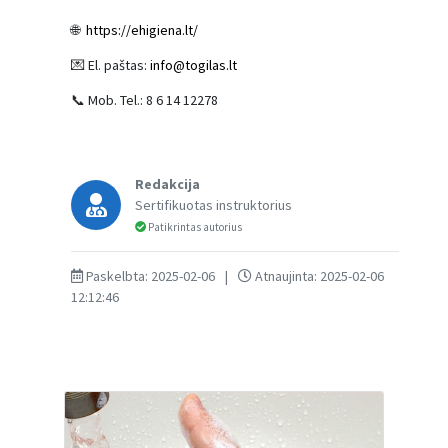
🌐
https://ehigiena.lt/
💌 El. paštas:
info@togilas.lt
📞 Mob. Tel.: 8 6 14 12278
Redakcija
Sertifikuotas instruktorius
Patikrintas autorius
Paskelbta: 2025-02-06
|
Atnaujinta: 2025-02-06
12:12:46